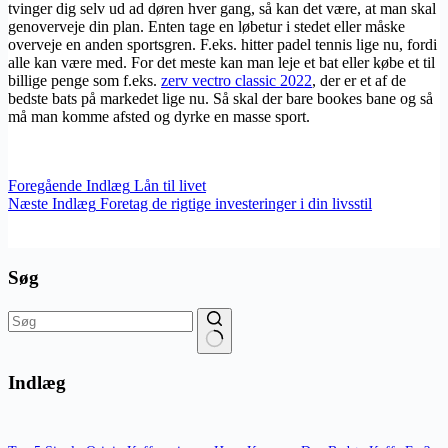
tvinger dig selv ud ad døren hver gang, så kan det være, at man skal
genoverveje din plan. Enten tage en løbetur i stedet eller måske
overveje en anden sportsgren. F.eks. hitter padel tennis lige nu, fordi
alle kan være med. For det meste kan man leje et bat eller købe et til
billige penge som f.eks.
zerv vectro classic 2022
, der er et af de
bedste bats på markedet lige nu. Så skal der bare bookes bane og så
må man komme afsted og dyrke en masse sport.
Foregående
Indlæg
Lån til livet
Næste
Indlæg
Foretag de rigtige investeringer i din livsstil
Søg
Ingen
resultater
Indlæg