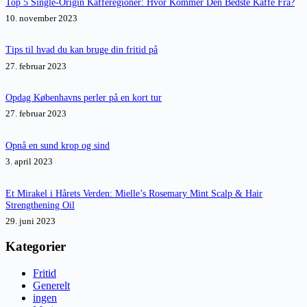
Top 5 Single-Origin Kafferegioner: Hvor Kommer Den Bedste Kaffe Fra?
10. november 2023
Tips til hvad du kan bruge din fritid på
27. februar 2023
Opdag Københavns perler på en kort tur
27. februar 2023
Opnå en sund krop og sind
3. april 2023
Et Mirakel i Hårets Verden: Mielle’s Rosemary Mint Scalp & Hair
Strengthening Oil
29. juni 2023
Kategorier
Fritid
Generelt
ingen