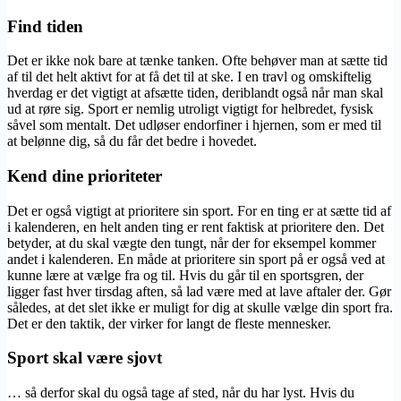
Find tiden
Det er ikke nok bare at tænke tanken. Ofte behøver man at sætte tid
af til det helt aktivt for at få det til at ske. I en travl og omskiftelig
hverdag er det vigtigt at afsætte tiden, deriblandt også når man skal
ud at røre sig. Sport er nemlig utroligt vigtigt for helbredet, fysisk
såvel som mentalt. Det udløser endorfiner i hjernen, som er med til
at belønne dig, så du får det bedre i hovedet.
Kend dine prioriteter
Det er også vigtigt at prioritere sin sport. For en ting er at sætte tid af
i kalenderen, en helt anden ting er rent faktisk at prioritere den. Det
betyder, at du skal vægte den tungt, når der for eksempel kommer
andet i kalenderen. En måde at prioritere sin sport på er også ved at
kunne lære at vælge fra og til. Hvis du går til en sportsgren, der
ligger fast hver tirsdag aften, så lad være med at lave aftaler der. Gør
således, at det slet ikke er muligt for dig at skulle vælge din sport fra.
Det er den taktik, der virker for langt de fleste mennesker.
Sport skal være sjovt
… så derfor skal du også tage af sted, når du har lyst. Hvis du