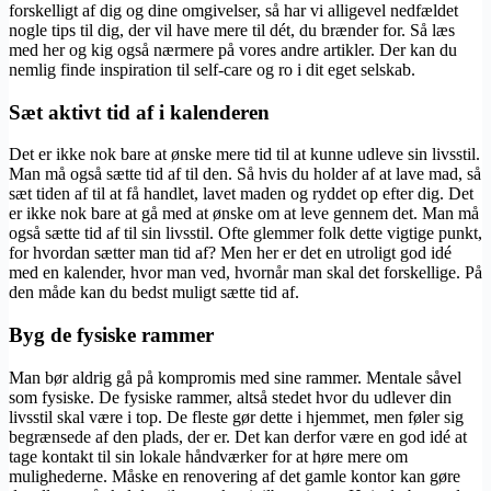
forskelligt af dig og dine omgivelser, så har vi alligevel nedfældet
nogle tips til dig, der vil have mere til dét, du brænder for. Så læs
med her og kig også nærmere på vores andre artikler. Der kan du
nemlig finde inspiration til self-care og ro i dit eget selskab.
Sæt aktivt tid af i kalenderen
Det er ikke nok bare at ønske mere tid til at kunne udleve sin livsstil.
Man må også sætte tid af til den. Så hvis du holder af at lave mad, så
sæt tiden af til at få handlet, lavet maden og ryddet op efter dig. Det
er ikke nok bare at gå med at ønske om at leve gennem det. Man må
også sætte tid af til sin livsstil. Ofte glemmer folk dette vigtige punkt,
for hvordan sætter man tid af? Men her er det en utroligt god idé
med en kalender, hvor man ved, hvornår man skal det forskellige. På
den måde kan du bedst muligt sætte tid af.
Byg de fysiske rammer
Man bør aldrig gå på kompromis med sine rammer. Mentale såvel
som fysiske. De fysiske rammer, altså stedet hvor du udlever din
livsstil skal være i top. De fleste gør dette i hjemmet, men føler sig
begrænsede af den plads, der er. Det kan derfor være en god idé at
tage kontakt til sin lokale håndværker for at høre mere om
mulighederne. Måske en renovering af det gamle kontor kan gøre