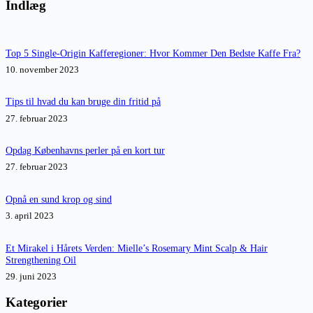
resultater
Indlæg
Top 5 Single-Origin Kafferegioner: Hvor Kommer Den Bedste Kaffe Fra?
10. november 2023
Tips til hvad du kan bruge din fritid på
27. februar 2023
Opdag Københavns perler på en kort tur
27. februar 2023
Opnå en sund krop og sind
3. april 2023
Et Mirakel i Hårets Verden: Mielle’s Rosemary Mint Scalp & Hair
Strengthening Oil
29. juni 2023
Kategorier